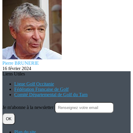
Pierre BRUNERIE
16 février 2024
Liens Utiles
Ligue Golf Occitanie
Fédération Française de Golf
Comité Départemental de Golf du Tarn
Je m'abonne à la newsletter
OK
Plan du site